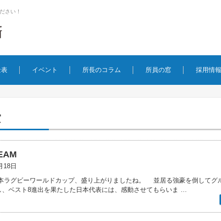
ださい！
金表
イベント
所長のコラム
所員の窓
採用情
窓
EAM
月18日
本ラグビーワールドカップ、盛り上がりましたね。 並居る強豪を倒してグル
し、ベスト8進出を果たした日本代表には、感動させてもらいま …