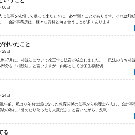
ということ
月06日
人に仕事を依頼して戻って来たときに、必ず聞くことがあります。それは｢絶
す。 会計事務所は、様々な資料と向き合うことが多くあります …
が付いたこと
月29日
018年7月に、相続法について改正する法案が成立しました。 民法のうち相
る部分を「相続法」と言いますが、内容としては①生存配偶 …
月24日
0 数年前、私は８年お世話になった教育関係の仕事から税理士を志し、会計事
経験の私に「誉めたり叱ったり大変だよ」と言いながら、父親 …
てる