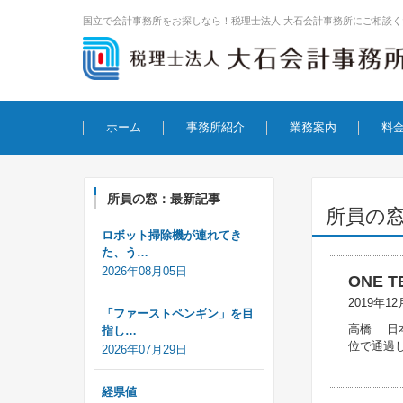
国立で会計事務所をお探しなら！税理士法人 大石会計事務所にご相談く
コンテンツに移動
ホーム
事務所紹介
業務案内
料
所員の窓：最新記事
所員の
ロボット掃除機が連れてき
た、う…
2026年08月05日
ONE T
2019年12
「ファーストペンギン」を目
高橋 日
指し…
位で通過
2026年07月29日
経県値