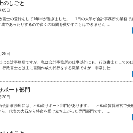
士のしごと
月05日
政書士の登録をして1年半が過ぎました。 1日の大半が会計事務所の業務で
育成であったりするので多くの時間を費やすことはできません …
月28日
社は会計事務所ですが、私は会計事務所の仕事以外にも、行政書士としての
 行政書士とは主に書類作成の代行をする職業ですが、非常に仕 …
サポート部門
月20日
石会計事務所には、不動産サポート部門があります。 不動産賃貸経営で失
から、代表の大石から特命を受け立ち上がった専門部門です。 …