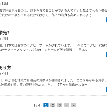
月11日
組織で評価されるのは、部下を育てることができる人です」と教えてもらう機
分だけの仕事が出来るだけではなく、部下の能力も高められるよう …
栄光?
月02日
在、日本では空前のラグビーブームが訪れています。 今までラグビーに接
ちがラグビースタジアムを訪れ、またテレビ等で観戦し、日本を …
あり方
月25日
日、私が住む地域で自治会のお祭りが開催されました。ここ何年か私もお手
は神酒所や賄い等の管理を務めました。 7月から準備がスター …
1 / 4
1
2
3
4
»