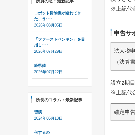
所員の窓：最新記事
※上記代
ロボット掃除機が連れてき
た、う･･･
2026年08月05日
申告サ
「ファーストペンギン」を目
指し･･･
法人税
2026年07月29日
（決算
経県値
2026年07月22日
設立2期目
※上記代
所長のコラム：最新記事
確定申
習慣
2024年05月13日
何するの