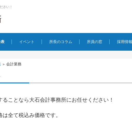
ださい！
金表
イベント
所長のコラム
所員の窓
採用情
表
会計業務
>
務
することなら大石会計事務所にお任せください！
格は全て税込み価格です。