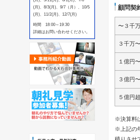
顧問契
(月)、8/3(月)、9/7（月）、10/5
(月)、11/2(月)、12/7(月)
時間 18:00～19:30
〜３千
詳細はお問い合わせください。
３千万
１億円
３億円
５億円
※決算料
※上記の
積りさせ