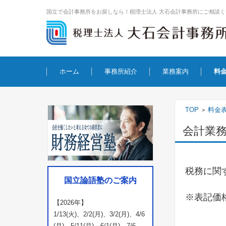
国立で会計事務所をお探しなら！税理士法人 大石会計事務所にご相談く
コンテンツに移動
ホーム
事務所紹介
業務案内
料
TOP
料金
>
会計業
税務に関
国立論語塾のご案内
※表記価
【2026年】
1/13(火)、2/2(月)、3/2(月)、4/6
(月)、5/11(月)、6/1(月)、7/6