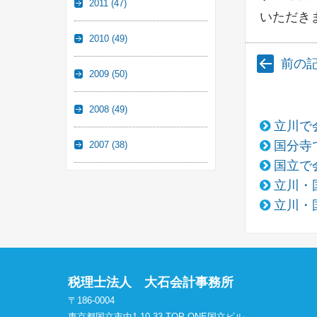
2011
(47)
いただき
2010
(49)
前の
2009
(50)
2008
(49)
立川で
国分寺
2007
(38)
国立で
立川・
立川・
税理士法人 大石会計事務所
〒186-0004
東京都国立市中1-10-33 TOP ONE国立ビル