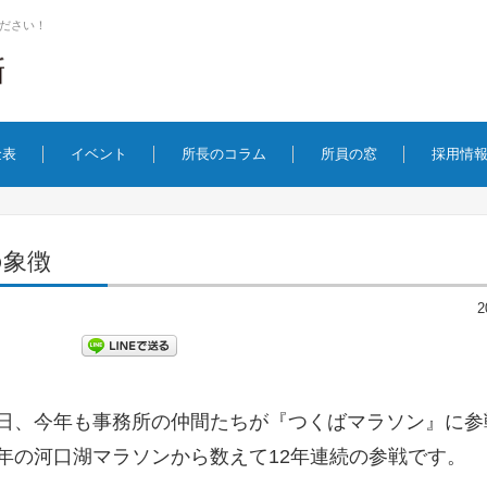
ださい！
金表
イベント
所長のコラム
所員の窓
採用情
の象徴
2
5日、今年も事務所の仲間たちが『つくばマラソン』に参
07年の河口湖マラソンから数えて12年連続の参戦です。