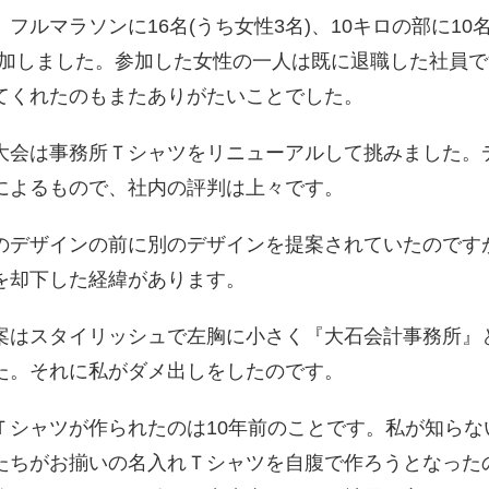
ルマラソンに16名(うち女性3名)、10キロの部に10
参加しました。参加した女性の一人は既に退職した社員
てくれたのもまたありがたいことでした。
会は事務所Ｔシャツをリニューアルして挑みました。
によるもので、社内の評判は上々です。
デザインの前に別のデザインを提案されていたのです
を却下した経緯があります。
はスタイリッシュで左胸に小さく『大石会計事務所』
た。それに私がダメ出しをしたのです。
シャツが作られたのは10年前のことです。私が知らな
たちがお揃いの名入れＴシャツを自腹で作ろうとなった