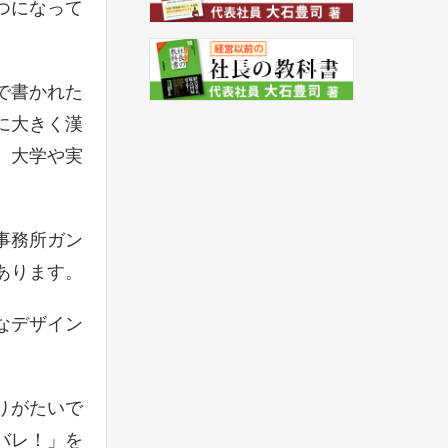
つになって
で書かれた
に大きく漢
。大学や実
事務所ガン
あります。
なデザイン
りがたいで
バレ！」を