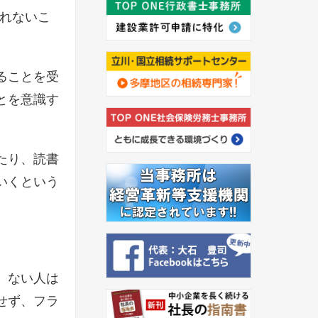
慣れないこ
ることを受
とを意識す
たり、読書
いくという
、ない人は
せず、フラ