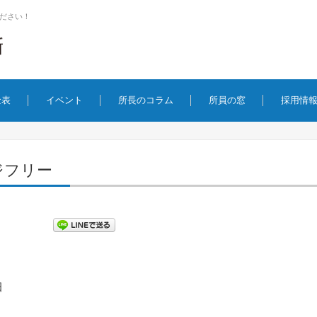
ださい！
金表
イベント
所長のコラム
所員の窓
採用情
ジフリー
田