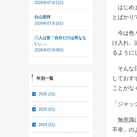
2026年07月22日
はじめま
とばかり
白山登拝
2026年07月16日
今は色々
〇人は皆「自分だけは死なな
け入れ、
い」…
2026年07月08日
るように
そんな日
しておす
年別一覧
ことがな
2026
(31)
「ジャッ
2025
(51)
無意識に
2024
(51)
不幸」の