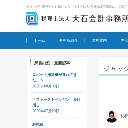
国立で会計事務所をお探しなら！税理士法人 大石会計事務所にご相談く
コンテンツに移動
ホーム
事務所紹介
業務案内
料
所員の窓：最新記事
ジャッ
ロボット掃除機が連れてき
た、う…
2026年08月05日
「ファーストペンギン」を目
指し…
2026年07月29日
杉
経県値