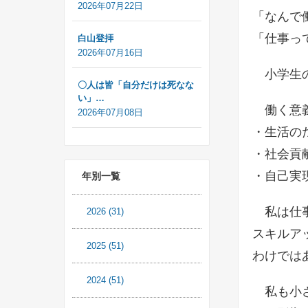
2026年07月22日
「なんで
「仕事っ
白山登拝
2026年07月16日
小学生の
〇人は皆「自分だけは死なな
い」…
働く意義
2026年07月08日
・生活の
・社会貢
・自己実現
年別一覧
私は仕事
2026
(31)
スキルア
2025
(51)
わけでは
2024
(51)
私も小さ