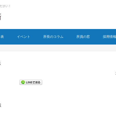
ださい！
金表
イベント
所長のコラム
所員の窓
採用情
義
城