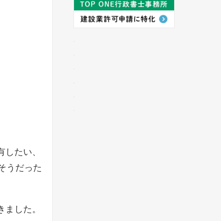
。
有したい、
そうだった
きました。