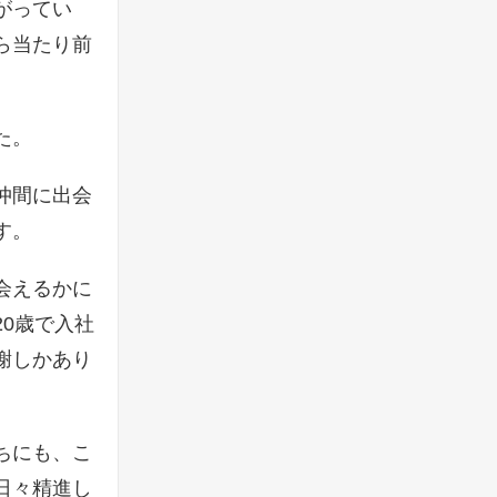
がってい
ら当たり前
た。
仲間に出会
す。
会えるかに
0歳で入社
謝しかあり
ちにも、こ
日々精進し