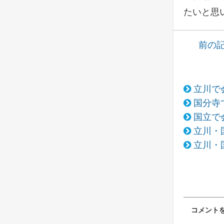
たいと思
前の
立川で
国分寺
国立で
立川・
立川・
コメント