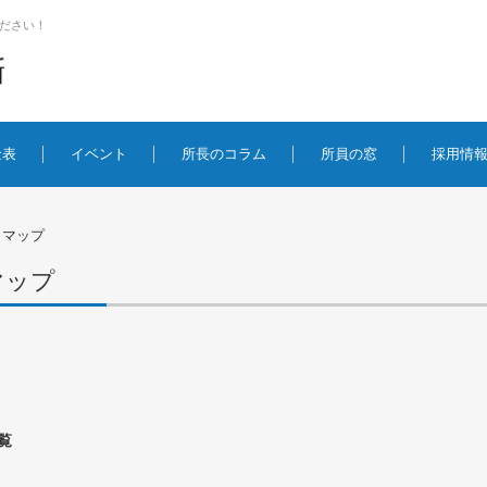
ださい！
金表
イベント
所長のコラム
所員の窓
採用情
トマップ
マップ
覧