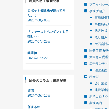
所員の窓：最新記事
プライバシー
ロボット掃除機が連れてき
事務所紹介
た、う･･･
事務所概
2026年08月05日
事務所紹
代表挨拶
「ファーストペンギン」を目
指し･･･
取り組み
2026年07月29日
大石会計
国分寺市 税
経県値
大家さん税理
2026年07月22日
広告ランディ
確認画面
料金表
所長のコラム：最新記事
会計業務
建設業申
習慣
2024年05月13日
新型コロナウ
業務案内
何するの