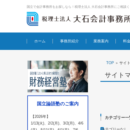
国立で会計事務所をお探しなら！税理士法人 大石会計事務所にご相談く
コンテンツに移動
ホーム
事務所紹介
業務案内
料
TOP
サイ
>
サイト
国立論語塾のご案内
【2026年】
カテゴリー一
1/13(火)、2/2(月)、3/2(月)、4/6
カテゴリーなし
(月)、5/11(月)、6/1(月)、7/6