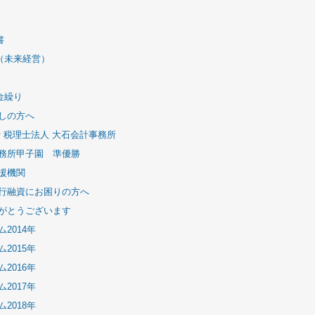
書
（未来経営）
金繰り
しの方へ
士 税理士法人 大石会計事務所
務所甲子園 準優勝
援機関
行融資にお困りの方へ
がとうございます
2014年
2015年
2016年
2017年
2018年