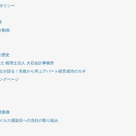
ポリシー
要
介動画
の歴史
理士 税理士法人 大石会計事務所
士が語る！失敗から学ぶアパート経営成功のカギ
ングページ
請業務
イルス感染症への当社の取り組み