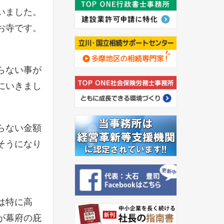
いました。
なお寺です。
らない事が
にいきまし
らない金額
そうになり
は特に高
が幕府の庇