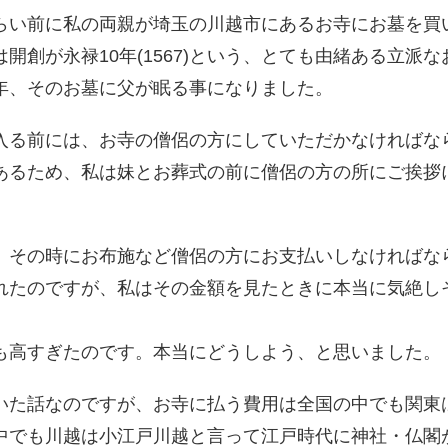
い前に私の両親が埼玉の川越市にあるお寺にお墓を買
開創が永禄10年(1567)という、とても由緒ある立派
年、そのお墓に父が眠る事になりました。
る前には、お寺の僧侶の方にしていただかなければな
あるため、私は妹とお葬式の前に僧侶の方の所にご挨拶
その時にお布施など僧侶の方にお支払いしなければな
れたのですが、私はその金額を見たときに本当に気絶し
も高すぎたのです。本当にどうしよう、と思いました。
た話なのですが、お寺に払う費用は全国の中でも関東
中でも川越は小江戸川越と言って江戸時代に神社・仏閣