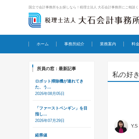
国立で会計事務所をお探しなら！税理士法人 大石会計事務所にご相談く
コンテンツに移動
ホーム
事務所紹介
業務案内
料
所員の窓：最新記事
私の好
ロボット掃除機が連れてき
た、う…
2026年08月05日
「ファーストペンギン」を目
指し…
2026年07月29日
Y.S
経県値