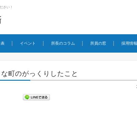
ださい！
金表
イベント
所長のコラム
所員の窓
採用情
きな町のがっくりしたこと