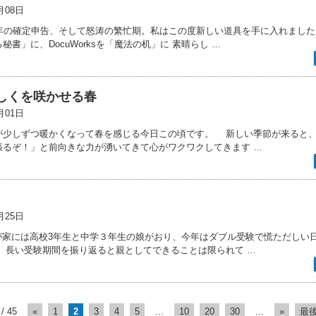
月08日
今年の確定申告、そして怒涛の繁忙期。私はこの度新しい道具を手に入れました
秘書」に、DocuWorksを「魔法の机」に 素晴らし …
しくを咲かせる春
月01日
風が少しずつ暖かくなって春を感じる今日この頃です。 新しい季節が来ると
張るぞ！」と前向きな力が湧いてきて心がワクワクしてきます …
月25日
我が家には高校3年生と中学３年生の娘がおり、今年はダブル受験で慌ただしい
。 長い受験期間を振り返ると親としてできることは限られて …
 / 45
«
1
2
3
4
5
...
10
20
30
...
»
最後