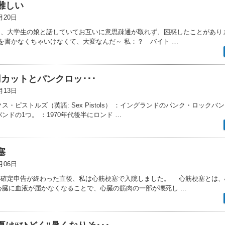
難しい
月20日
先日、大学生の娘と話していてお互いに意思疎通が取れず、困惑したことがあり
Sを書かなくちゃいけなくて、大変なんだ～ 私：？ バイト …
0円カットとパンクロッ･･･
月13日
ックス・ピストルズ（英語: Sex Pistols） ：イングランドのパンク・ロック
ンドの1つ。 ：1970年代後半にロンド …
塞
月06日
忙しい確定申告が終わった直後、私は心筋梗塞で入院しました。 心筋梗塞とは
心臓に血液が届かなくなることで、心臓の筋肉の一部が壊死し …