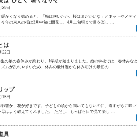
夏は“ひどく”暑くなりそ･･･
月29日
毎年暖かくなり始めると、「梅は咲いたか、桜はまだかいな」とネットやメディ
。今年の東京の桜は3月中旬に開花し、4月上旬頃まで目を楽し …
とは
月22日
小学生の娘の春休みが終わり、1学期が始まりました。娘の学校では、春休みな
リズムが乱れやすいため、休みの最終週から休み明けの最初の …
リップ
月15日
母の影響か、花が好きです。子どもの頃から聞いてもないのに、道すがらに咲い
を母はよく教えてくれました。 ただし、もっぱら目で見て楽し …
道具