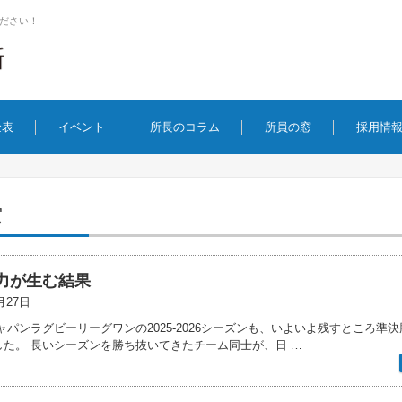
ださい！
金表
イベント
所長のコラム
所員の窓
採用情
窓
力が生む結果
月27日
パンラグビーリーグワンの2025-2026シーズンも、いよいよ残すところ準
した。 長いシーズンを勝ち抜いてきたチーム同士が、日 …