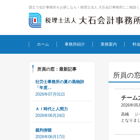
国立で会計事務所をお探しなら！税理士法人 大石会計事務所にご相談く
コンテンツに移動
ホーム
事務所紹介
業務案内
料
所員の窓：最新記事
所員の
社労士事務所の夏の風物詩
「年度…
2026年07月01日
チーム
2026年05
ＡＩ時代と人間力
高橋 ジャ
2026年06月24日
となりま
裁判傍聴
2026年06月17日